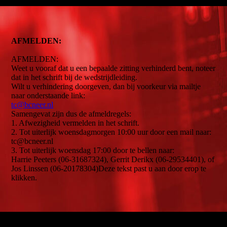
AFMELDEN:
AFMELDEN:
Weet u vooraf dat u een bepaalde zitting verhinderd bent, noteer
dat in het schrift bij de wedstrijdleiding.
Wilt u verhindering doorgeven, dan bij voorkeur via mailtje
naar onderstaande link:
tc@bcneer.nl
Samengevat zijn dus de afmeldregels:
1. Afwezigheid vermelden in het schrift.
2. Tot uiterlijk woensdagmorgen 10:00 uur door een mail naar:
tc@bcneer.nl
3. Tot uiterlijk woensdag 17:00 door te bellen naar:
Harrie Peeters (06-31687324), Gerrit Derikx (06-29534401), of
Jos Linssen (06-20178304)Deze tekst past u aan door erop te
klikken.